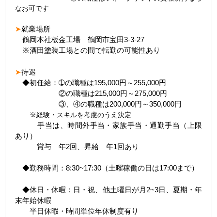
なお可です
➤
就業場所
鶴岡本社板金工場 鶴岡市宝田3-3-27
※酒田塗装工場との間で転勤の可能性あり
➤
待遇
◆初任給：➀の職種は195,000円～255,000円
②の職種は215,000円～275,000円
③、④の職種は200,000円～350,000円
※経験・スキルを考慮のうえ決定
手当は、時間外手当・家族手当・通勤手当（上限
あり）
賞与 年2回、昇給 年1回あり
◆勤務時間：8:30~17:30（土曜稼働の日は17:00まで）
◆休日・休暇：日・祝、他土曜日が月2~3日、夏期・年
末年始休暇
半日休暇・時間単位年休制度有り