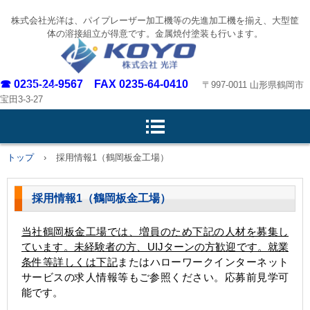
株式会社光洋は、パイプレーザー加工機等の先進加工機を揃え、大型筐
体の溶接組立が得意です。金属焼付塗装も行います。
☎ 0235-24-9567 FAX 0235-64-0410
ボタン
〒997-0011 山形県鶴岡市
宝田3-3-27
トップ
›
採用情報1（鶴岡板金工場）
採用情報1（鶴岡板金工場）
当社鶴岡板金工場では、増員のため下記の人材を募集し
ています。未経験者の方、UIJターンの方歓迎です。就業
条件等詳しくは下記
または
ハローワーク
インターネット
サービスの求人情報等もご参照ください。応募前見学可
能です。